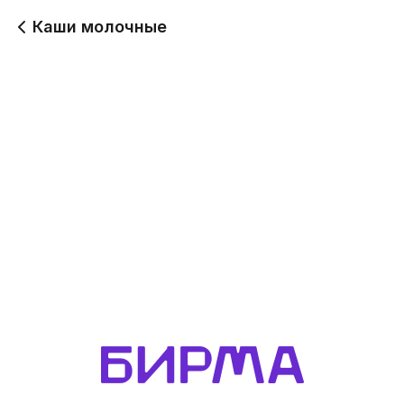
Каши молочные
Каша молочная
Каша молочная
овсяная
рисовая
220 г
220 г
95
Будет позже
Каша пшенная с
тыквой
220 г
95