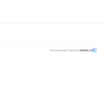
 и
тящая
 текстуру,
кую
ный
по вкусу.
жести и
телей!
Технический партнер
Sellkit.cc