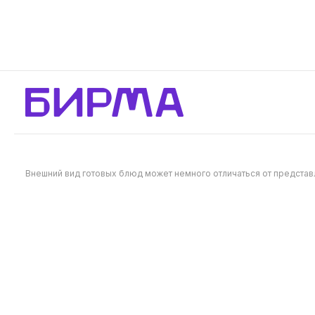
помидоры и огурцы добавляют
шаурму со
яркости и освежающего вкуса,
помидоры
хрустящая пекинская капуста
яркости и
Будет позже
Будет
придает текстуру, а красный лук
хрустящая
придает легкую остроту и аромат.
придает т
Фирменный классический соус
классичес
придется вам по вкусу! Идеальное
вкусу. Ид
сочетание свежести и вкуса для
свежести 
настоящих ценителей!
ценителей
Внешний вид готовых блюд может немного отличаться от предста