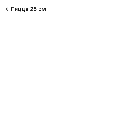
Пицца 25 см
Маргарита
Том Ям
340 г
450 г
389
Будет позже
Карбонара
Цыпленок Халапеньо
450 г
410 г
539
529
Ветчина и грибы
Хот-Дог
390 г
400 г
509
609