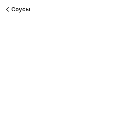
Соусы
Манго-Чили
Чили Острый
(Шрирача)
40 г
40 г
65
65
Унаги
Фирменный
40 г
40 г
50
50
Сладкий Чили
Имбирно-чесночный
40 г
40 г
50
50