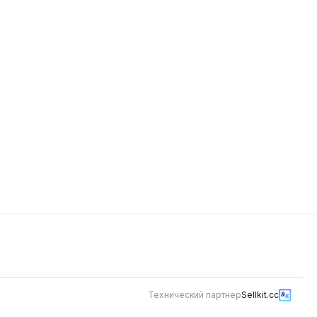
панировке
Будет позже
Технический партнер
Sellkit.cc