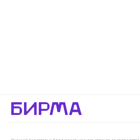
ароматной панировке, обжаренные
панировк
до золотистой корочки
449
Будет
Наггетсы XL
Наггетс
207 г
103.5 г
Хрустящие снаружи и мягкие внутри.
Хрустящие
Идеальный выбор для любителей
Идеальны
вкусных закусок: аппетитные кусочки
вкусных з
из свежего куриного филе, покрытые
из свежег
Будет позже
Будет
золотистой панировкой. 10 шт
золотисто